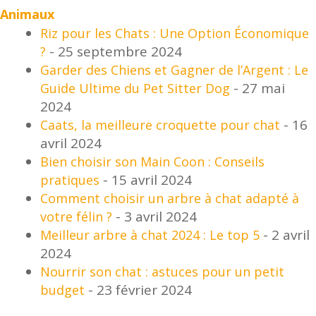
utateur
u
Animaux
Riz pour les Chats : Une Option Économique
utateur
u
- 25 septembre 2024
?
Garder des Chiens et Gagner de l’Argent : Le
- 27 mai
u
Guide Ultime du Pet Sitter Dog
2024
utateur
- 16
Caats, la meilleure croquette pour chat
u
avril 2024
Bien choisir son Main Coon : Conseils
- 15 avril 2024
pratiques
Comment choisir un arbre à chat adapté à
u
- 3 avril 2024
votre félin ?
- 2 avril
Meilleur arbre à chat 2024 : Le top 5
2024
Nourrir son chat : astuces pour un petit
- 23 février 2024
budget