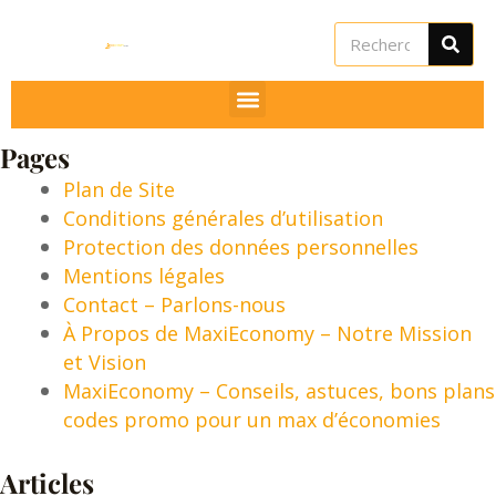
Aller
Rechercher
au
contenu
Pages
Plan de Site
Conditions générales d’utilisation
Protection des données personnelles
Mentions légales
Contact – Parlons-nous
utateur
À Propos de MaxiEconomy – Notre Mission
et Vision
utateur
MaxiEconomy – Conseils, astuces, bons plans
codes promo pour un max d’économies
utateur
u
Articles