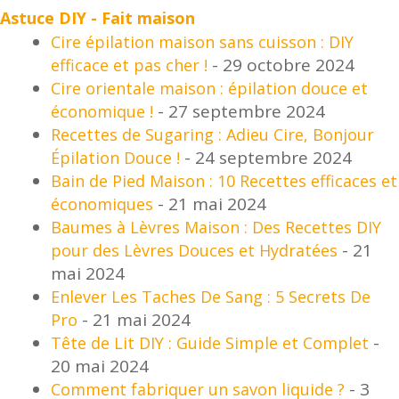
Astuce DIY - Fait maison
Cire épilation maison sans cuisson : DIY
- 29 octobre 2024
efficace et pas cher !
Cire orientale maison : épilation douce et
utateur
- 27 septembre 2024
économique !
Recettes de Sugaring : Adieu Cire, Bonjour
utateur
- 24 septembre 2024
Épilation Douce !
Bain de Pied Maison : 10 Recettes efficaces et
utateur
u
- 21 mai 2024
économiques
Baumes à Lèvres Maison : Des Recettes DIY
utateur
u
- 21
pour des Lèvres Douces et Hydratées
mai 2024
utateur
u
Enlever Les Taches De Sang : 5 Secrets De
- 21 mai 2024
Pro
u
-
Tête de Lit DIY : Guide Simple et Complet
20 mai 2024
utateur
u
- 3
Comment fabriquer un savon liquide ?