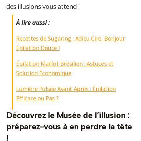
des illusions vous attend !
À lire aussi :
utateur
Recettes de Sugaring : Adieu Cire, Bonjour
Épilation Douce !
utateur
Épilation Maillot Brésilien : Astuces et
utateur
u
Solution Économique
utateur
u
Lumière Pulsée Avant Après : Épilation
Efficace ou Pas ?
utateur
u
Découvrez le Musée de l’illusion :
u
préparez-vous à en perdre la tête
utateur
u
!