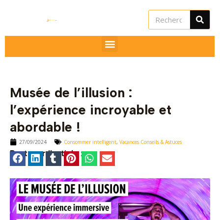
Aller
Rechercher
au
contenu
Musée de l’illusion :
l’expérience incroyable et
abordable !
27/09/2024
Consommer intelligent
,
Vacances Conseils & Astuces
utateur
Partager l'article :
utateur
utateur
u