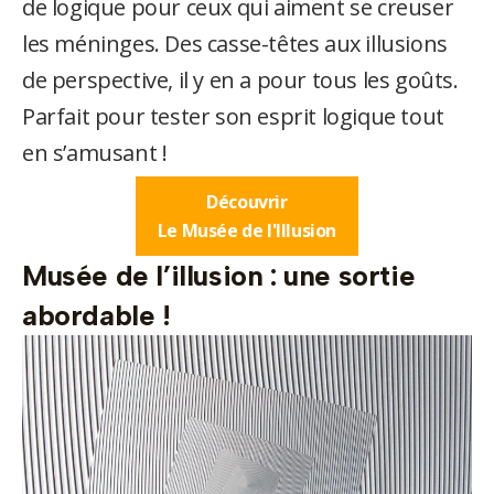
de logique pour ceux qui aiment se creuser
les méninges. Des casse-têtes aux illusions
de perspective, il y en a pour tous les goûts.
Parfait pour tester son esprit logique tout
en s’amusant !
Découvrir
Le Musée de l'Illusion
Musée de l’illusion : une sortie
abordable !