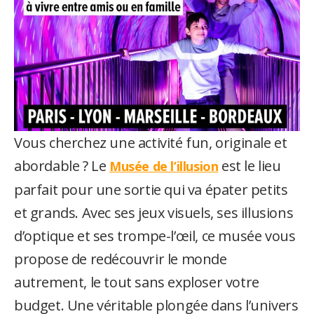
utateur
u
utateur
u
u
utateur
u
Vous cherchez une activité fun, originale et
abordable ? Le
est le lieu
Musée de l’illusion
parfait pour une sortie qui va épater petits
u
et grands. Avec ses jeux visuels, ses illusions
d’optique et ses trompe-l’œil, ce musée vous
propose de redécouvrir le monde
autrement, le tout sans exploser votre
budget. Une véritable plongée dans l’univers