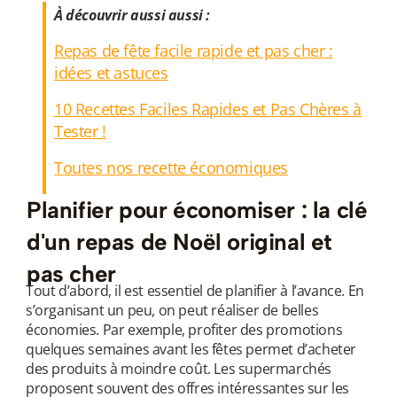
À découvrir aussi aussi :
Repas de fête facile rapide et pas cher :
idées et astuces
utateur
10 Recettes Faciles Rapides et Pas Chères à
Tester !
utateur
Toutes nos recette économiques
utateur
u
Planifier pour économiser : la clé
utateur
d'un repas de Noël original et
u
pas cher
utateur
u
Tout d’abord, il est essentiel de planifier à l’avance. En
s’organisant un peu, on peut réaliser de belles
économies. Par exemple, profiter des promotions
u
quelques semaines avant les fêtes permet d’acheter
des produits à moindre coût. Les supermarchés
utateur
u
proposent souvent des offres intéressantes sur les