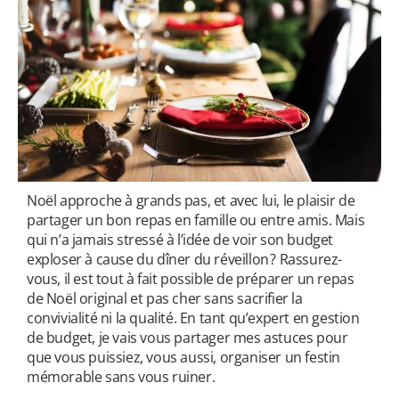
utateur
u
utateur
u
u
utateur
u
Noël approche à grands pas, et avec lui, le plaisir de
partager un bon repas en famille ou entre amis. Mais
qui n’a jamais stressé à l’idée de voir son budget
u
exploser à cause du dîner du réveillon ? Rassurez-
vous, il est tout à fait possible de préparer un repas
de Noël original et pas cher sans sacrifier la
convivialité ni la qualité. En tant qu’expert en gestion
de budget, je vais vous partager mes astuces pour
que vous puissiez, vous aussi, organiser un festin
mémorable sans vous ruiner.