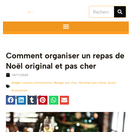
Aller
Rechercher
au
contenu
Comment organiser un repas de
Noël original et pas cher
14/11/2024
Budget courses alimentaires
,
Manger pas cher
,
Recettes pas chere
,
Savoir
utateur
économiser
Partager l'article :
utateur
utateur
u