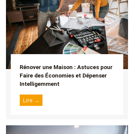
utateur
u
utateur
u
u
utateur
u
Rénover une Maison : Astuces pour
Faire des Économies et Dépenser
Intelligemment
u
Lire →