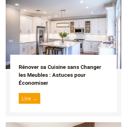
utateur
utateur
utateur
u
Rénover sa Cuisine sans Changer
utateur
les Meubles : Astuces pour
u
Économiser
utateur
u
Lire →
u
utateur
u