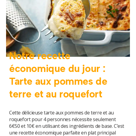
utateur
u
utateur
u
u
utateur
Notre recette
u
économique du jour :
Tarte aux pommes de
u
terre et au roquefort
Cette délicieuse tarte aux pommes de terre et au
roquefort pour 4 personnes nécessite seulement
6€50 et 10€ en utilisant des ingrédients de base. C’est
une recette économique parfaite en plat principal