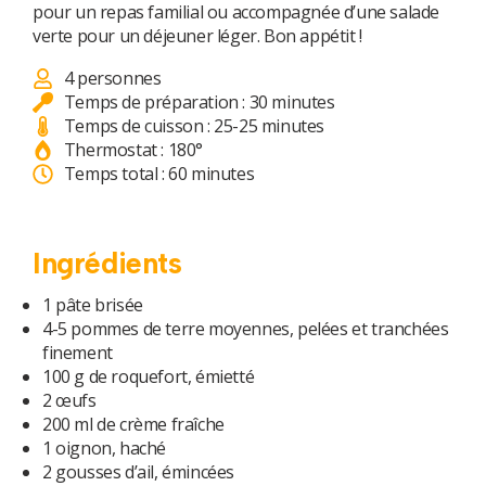
pour un repas familial ou accompagnée d’une salade
verte pour un déjeuner léger. Bon appétit !
4 personnes
Temps de préparation : 30 minutes
utateur
Temps de cuisson : 25-25 minutes
Thermostat : 180°
utateur
Temps total : 60 minutes
utateur
u
Ingrédients
utateur
u
1 pâte brisée
4-5 pommes de terre moyennes, pelées et tranchées
utateur
u
finement
100 g de roquefort, émietté
2 œufs
u
200 ml de crème fraîche
1 oignon, haché
utateur
u
2 gousses d’ail, émincées