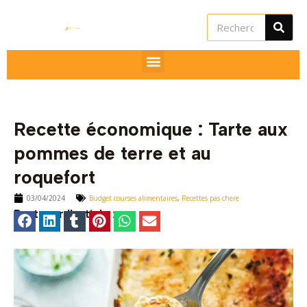
Aller
Rechercher
au
contenu
Recette économique : Tarte aux
pommes de terre et au
roquefort
03/04/2024
Budget courses alimentaires
,
Recettes pas chere
utateur
Partager l'article :
utateur
utateur
u