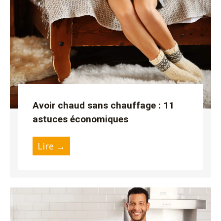
u
Avoir chaud sans chauffage : 11
astuces économiques
Lire →