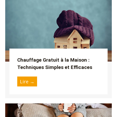
utateur
utateur
utateur
u
Chauffage Gratuit à la Maison :
Techniques Simples et Efficaces
utateur
u
Lire →
utateur
u
u
utateur
u