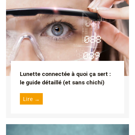
utateur
u
utateur
u
u
utateur
u
Lunette connectée à quoi ça sert :
le guide détaillé (et sans chichi)
u
Lire →