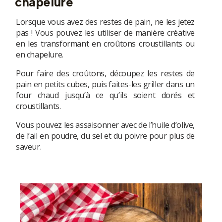
chapelure
Lorsque vous avez des restes de pain, ne les jetez
pas ! Vous pouvez les utiliser de manière créative
en les transformant en croûtons croustillants ou
utateur
en chapelure.
Pour faire des croûtons, découpez les restes de
utateur
pain en petits cubes, puis faites-les griller dans un
four chaud jusqu’à ce qu’ils soient dorés et
utateur
croustillants.
u
Vous pouvez les assaisonner avec de l’huile d’olive,
utateur
u
de l’ail en poudre, du sel et du poivre pour plus de
saveur.
utateur
u
u
utateur
u