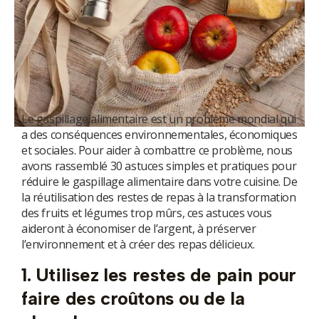
utateur
u
utateur
u
u
Le gaspillage alimentaire est un problème mondial qui
utateur
u
a des conséquences environnementales, économiques
et sociales. Pour aider à combattre ce problème, nous
avons rassemblé 30 astuces simples et pratiques pour
réduire le gaspillage alimentaire dans votre cuisine. De
la réutilisation des restes de repas à la transformation
u
des fruits et légumes trop mûrs, ces astuces vous
aideront à économiser de l’argent, à préserver
l’environnement et à créer des repas délicieux.
1. Utilisez les restes de pain pour
faire des croûtons ou de la