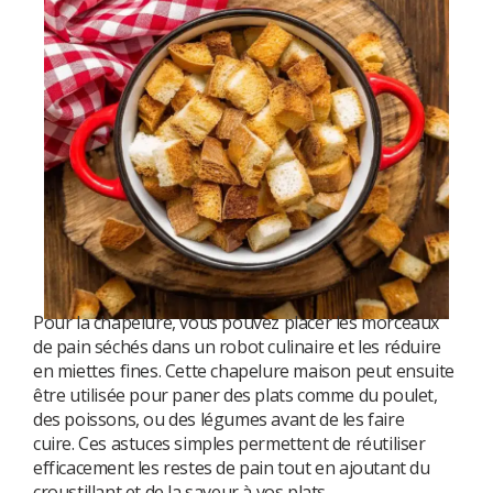
u
Pour la chapelure, vous pouvez placer les morceaux
de pain séchés dans un robot culinaire et les réduire
en miettes fines. Cette chapelure maison peut ensuite
être utilisée pour paner des plats comme du poulet,
des poissons, ou des légumes avant de les faire
cuire.
Ces astuces simples permettent de réutiliser
efficacement les restes de pain tout en ajoutant du
croustillant et de la saveur à vos plats.