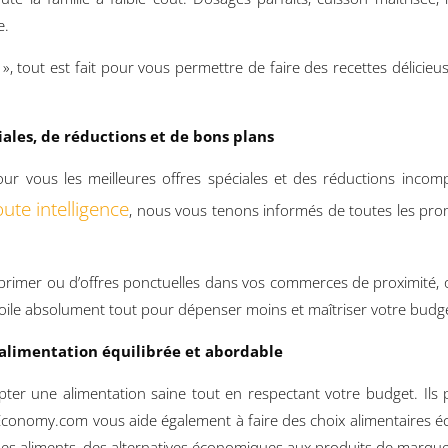
e.
, tout est fait pour vous permettre de faire des recettes délicieu
iales, de réductions et de bons plans
r vous les meilleures offres spéciales et des réductions incom
te intelligence
, nous vous tenons informés de toutes les pr
imprimer ou d’offres ponctuelles dans vos commerces de proximité, 
le absolument tout pour dépenser moins et maîtriser votre budge
alimentation équilibrée et abordable
ter une alimentation saine tout en respectant votre budget. Ils 
iEconomy.com vous aide également à faire des choix alimentaires é
s des aliments, des alternatives économiques aux produits de marqu