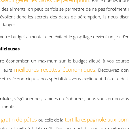
savoir gérer les dates de péremption
. Parce que les indu
des aliments, on peut parfois se permettre de ne pas forcément 
dévoilent donc les secrets des dates de péremption, ils nous di
n danger.
 votre budget alimentaire en évitant le gaspillage devient un jeu d’e
licieuses
ire économiser un maximum sur le budget alloué à vos courses
meilleures recettes économiques
s leurs
. Découvrez donc
ettes économiques, nos spécialistes vous expliquent l’histoire de l
amiliales, végétariennes, rapides ou élaborées, nous vous proposons
aliments.
 gratin de pâtes
tortilla espagnole aux po
ou celle de la
toute la famille à faible coût. Dosages parfaits, cuisson maîtrisé