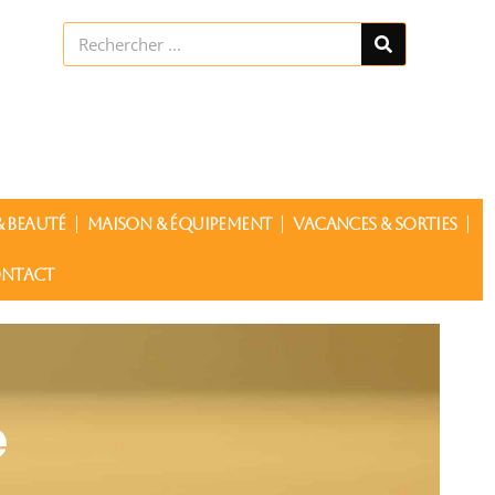
Rechercher
 BEAUTÉ
MAISON & ÉQUIPEMENT
VACANCES & SORTIES
NTACT
e