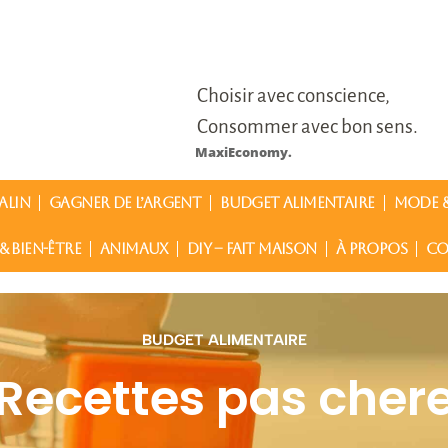
Choisir avec conscience,
Consommer avec bon sens.
MaxiEconomy.
ALIN
GAGNER DE L’ARGENT
BUDGET ALIMENTAIRE
MODE &
& BIEN-ÊTRE
ANIMAUX
DIY – FAIT MAISON
À PROPOS
CO
BUDGET ALIMENTAIRE
Recettes pas cher