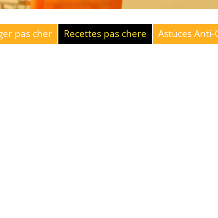
er pas cher
Recettes pas chere
Astuces Anti-