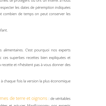
striels se protègent ou ont un intérêt à nous
respecter les dates de péremption indiquées
sent combien de temps on peut conserver les
nfant.
 alimentaires. C’est pourquoi nos experts
 ces superbes recettes bien expliquées et
a recette et n’hésitent pas à vous donner des
 à chaque fois la version la plus économique
mmes de terre et oignons
: de véritables
e, idées et astuces MaxiEconomy, nos experts